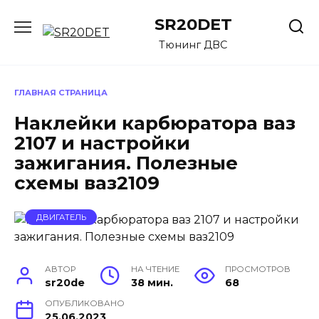
Перейти
SR20DET
к
содержанию
Тюнинг ДВС
ГЛАВНАЯ СТРАНИЦА
Наклейки карбюратора ваз
2107 и настройки
зажигания. Полезные
схемы ваз2109
ДВИГАТЕЛЬ
АВТОР
НА ЧТЕНИЕ
ПРОСМОТРОВ
sr20de
38 мин.
68
ОПУБЛИКОВАНО
25.06.2023